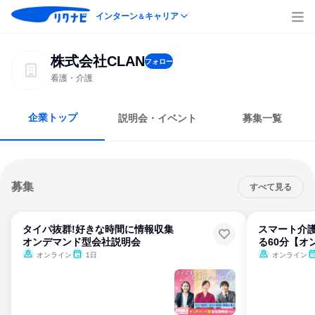
インターン
キャリア
＆
株式会社CLAN
フォロー
看護・介護
企業トップ
説明会・イベント
募集一覧
募集
すべて見る
タイパ抜群!好きな時間に情報収集
スマート介
オンデマンド型会社説明会
る60分【オ
オンライン
1日
オンライン