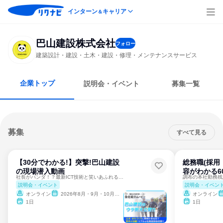
インターン
キャリア
＆
巴山建設株式会社
フォロー
建築設計・建設・土木・建設・修理・メンテナンスサービス
企業トップ
説明会・イベント
募集一覧
募集
すべて見る
【30分でわかる!】突撃!巴山建設
総務職(採用
の現場潜入動画
容がわかる6
社長がパンダ！？最新ICT技術と笑いあふれる座談会
説明会・イベント
説明会・イベン
オンライン
2026年8月・9月・10月・11月・12月
オンライン
1日
1日