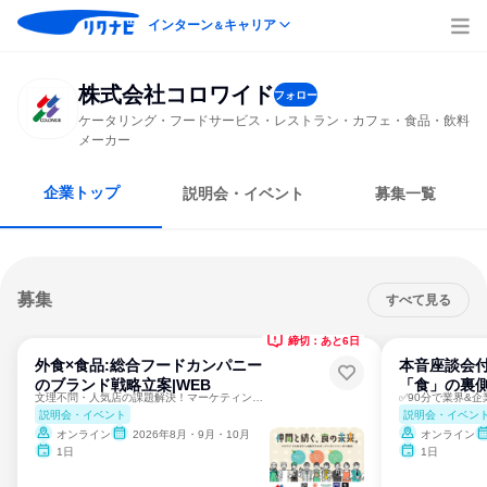
インターン
キャリア
＆
株式会社コロワイド
フォロー
ケータリング・フードサービス・レストラン・カフェ・食品・飲料
メーカー
企業トップ
説明会・イベント
募集一覧
募集
すべて見る
締切：あと6日
外食×食品:総合フードカンパニー
本音座談会付
のブランド戦略立案|WEB
「食」の裏側
文理不問・人気店の課題解決！マーケティングの面白さと自己理解
説明会・イベント
説明会・イベン
オンライン
2026年8月・9月・10月
オンライン
1日
1日