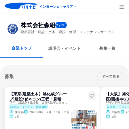
インターン
キャリア
＆
株式会社森組
フォロー
建築設計・建設・土木・建設・修理・メンテナンスサービス
企業トップ
説明会・イベント
募集一覧
募集
すべて見る
【東京/建築土木】旭化成グルー
【大阪】旭化
プ!建設/ゼネコン/工程・見積
座!面接やG
28卒／建設系学生必見！現場の数字と計画に挑む1day体験
説明会・イベント
仕事体験
説明会・イベン
東京都
2026年8月・9月・10月・11月
大阪府
2
1日
1日