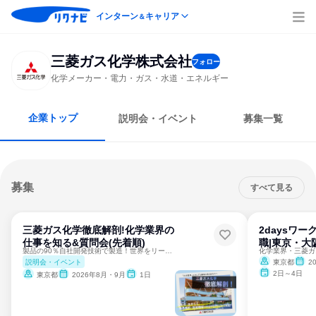
インターン
キャリア
＆
三菱ガス化学株式会社
フォロー
化学メーカー・電力・ガス・水道・エネルギー
企業トップ
説明会・イベント
募集一覧
募集
すべて見る
三菱ガス化学徹底解剖!化学業界の
2daysワ
仕事を知る&質問会(先着順)
職|東京・大
製品の90％自社開発技術で製造！世界をリードする化学メーカー
説明会・イベント
東京都
2
2日～4日
東京都
2026年8月・9月
1日