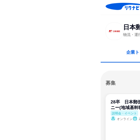
日本
物流・運
企業ト
募集
28卒 日本郵
ニー(地域基幹
説明会・イベント
オンライン