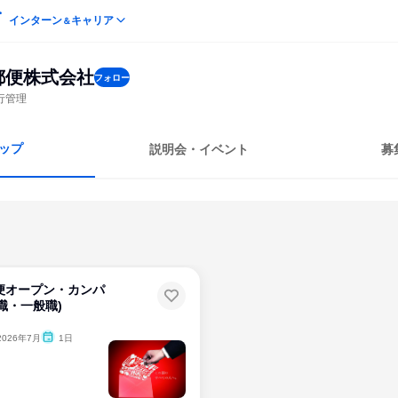
インターン
キャリア
＆
郵便株式会社
フォロー
行管理
ップ
説明会・イベント
募
便オープン・カンパ
職・一般職)
2026年7月
1日