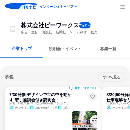
インターン
キャリア
＆
株式会社ビーワークス
フォロー
広告・宣伝・出版社・新聞社・ゲーム制作・販売
企業トップ
説明会・イベント
募集一覧
募集
すべて見る
締切：12月31日
7/30開催|デザインで世の中を動か
8/20|90
す!若手座談会付き説明会
仕事理解セ
広告・出版業界/気になる職種が見つかる/クリエイティブ
オンライン
2026年8月・9月
1日
オンライン