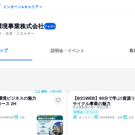
インターン
キャリア
＆
環境事業株式会社
フォロー
ス・水道・エネルギー
ップ
説明会・イベント
募
締切：9月19日
B】環境ビジネスの魅力
【8/21WEB】60分で学ぶ!資源リ
ース 2H
サイクル事業の魅力
✨
社会貢献度の高い安定企業！
説明会・イベント
2026年9月
1日
オンライン
2026年8月・9月
1日