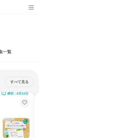
集一覧
すべて見る
締切：8月18日
締切：9月8日
【9/11新潟】環境ビジネスの魅力
を知る、学びコース2.5H
交通費補助あり｜先輩から直接話が聞ける｜学部・学科不問です
説明会・イベント
新潟県
2026年9月
1日