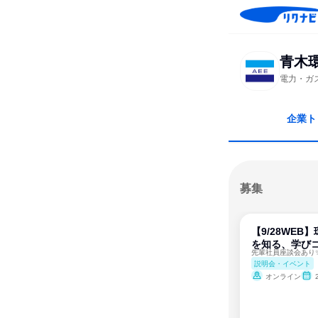
青木
電力・ガ
企業ト
募集
【9/28WE
を知る、学びコ
先輩社員座談会あり
説明会・イベント
オンライン