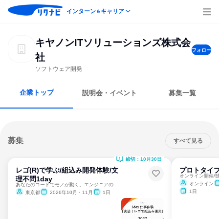
インターン
キャリア
＆
キヤノンITソリューションズ株式会
フォロー
社
ソフトウェア開発
企業トップ
説明会・イベント
募集一覧
募集
すべて見る
締切：10月30日
レゴ(R)で学ぶ/組込み開発体験/文
プロトタイプ
理不問1day
オンライン
あなたのコードでモノが動く。エンジニアの原点を体感できる
1日
東京都
2026年10月・11月
1日