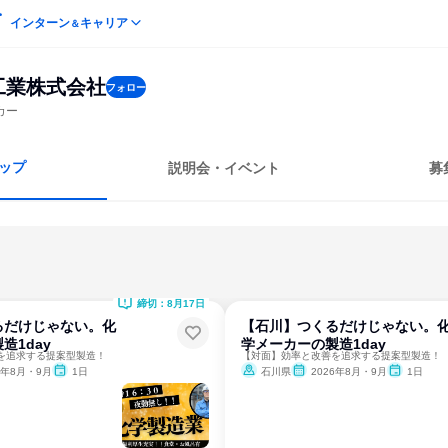
インターン
キャリア
＆
工業株式会社
フォロー
カー
ップ
説明会・イベント
募
締切：8月17日
るだけじゃない。化
【石川】つくるだけじゃない。
造1day
学メーカーの製造1day
を追求する提案型製造！
【対面】効率と改善を追求する提案型製造！
6年8月・9月
1日
石川県
2026年8月・9月
1日