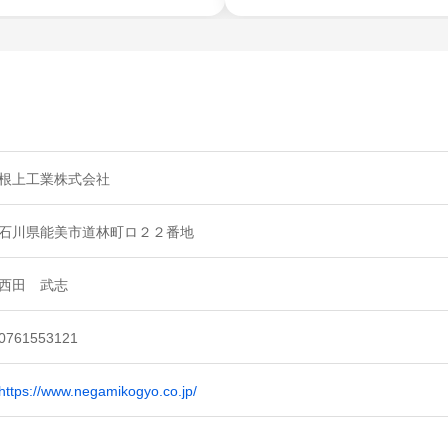
根上工業株式会社
石川県能美市道林町ロ２２番地
西田 武志
0761553121
https://www.negamikogyo.co.jp/