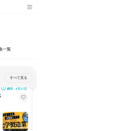
集一覧
すべて見る
締切：8月17日
締切：7月31日
化
東京/文理不問/化学メーカーの課
題解決営業1day仕事体験
提案営業の面白さ、醍醐味を知る/BtoB営業を知りたい君へ
東京都
2026年8月・9月
1日