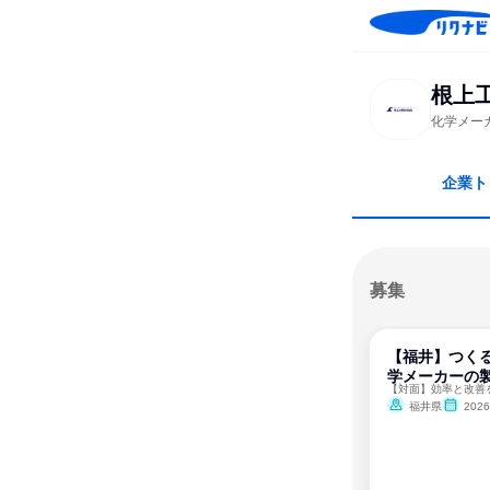
根上
化学メー
企業ト
募集
【福井】つく
学メーカーの製
【対面】効率と改善
福井県
202