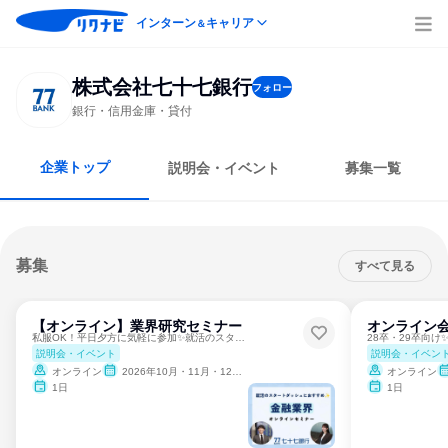
インターン
キャリア
＆
株式会社七十七銀行
フォロー
銀行・信用金庫・貸付
企業トップ
説明会・イベント
募集一覧
募集
すべて見る
【オンライン】業界研究セミナー
オンライン
私服OK！平日夕方に気軽に参加✨就活のスタートダッシュに！
説明会・イベント
説明会・イベン
オンライン
2026年10月・11月・12月、2027年1月・2月
オンライン
1日
1日