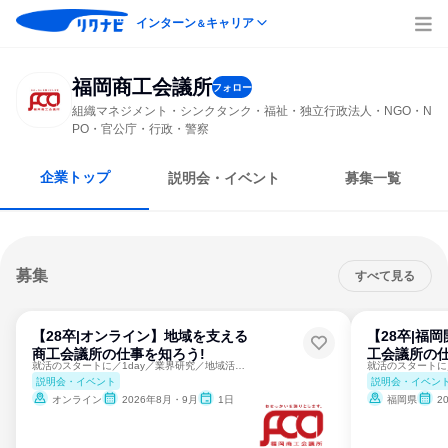
インターン
キャリア
＆
福岡商工会議所
フォロー
組織マネジメント・シンクタンク・福祉・独立行政法人・NGO・N
PO・官公庁・行政・警察
企業トップ
説明会・イベント
募集一覧
募集
すべて見る
【28卒|オンライン】地域を支える
【28卒|福
商工会議所の仕事を知ろう!
工会議所の仕
就活のスタートに／1day／業界研究／地域活性化・まちづくり
説明会・イベント
説明会・イベン
オンライン
2026年8月・9月
1日
福岡県
2