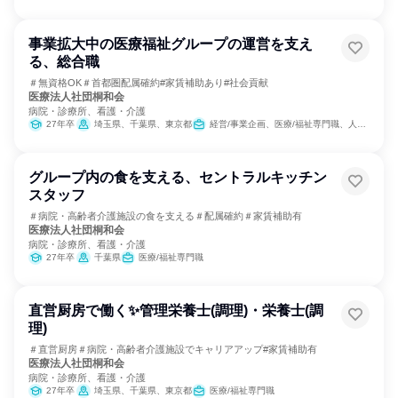
事業拡大中の医療福祉グループの運営を支え
る、総合職
＃無資格OK＃首都圏配属確約#家賃補助あり#社会貢献
医療法人社団桐和会
病院・診療所、看護・介護
27年卒
埼玉県、千葉県、東京都
経営/事業企画、医療/福祉専門職、人事、総務
グループ内の食を支える、セントラルキッチン
スタッフ
＃病院・高齢者介護施設の食を支える＃配属確約＃家賃補助有
医療法人社団桐和会
病院・診療所、看護・介護
27年卒
千葉県
医療/福祉専門職
直営厨房で働く✨管理栄養士(調理)・栄養士(調
理)
＃直営厨房＃病院・高齢者介護施設でキャリアアップ#家賃補助有
医療法人社団桐和会
病院・診療所、看護・介護
27年卒
埼玉県、千葉県、東京都
医療/福祉専門職