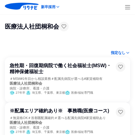
新卒採用
医療法人社団桐和会
指定なし
急性期・回復期病院で働く社会福祉士(MSW)・
精神保健福祉士
＃MSW#1年目から相談業務＃配属先病院が選べる#家賃補助有
医療法人社団桐和会
病院・診療所、看護・介護
27年卒
埼玉県、千葉県、東京都
医療/福祉専門職
※配属エリア確約あり※ 事務職(医療コース)
＃無資格OK＃首都圏配属確約＃選べる配属先病院#家賃補助あり
医療法人社団桐和会
病院・診療所、看護・介護
27年卒
埼玉県、千葉県、東京都
医療/福祉専門職