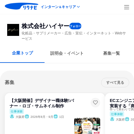
インターン
キャリア
＆
株式会社ハイヤー
フォロー
化粧品・サプリメーカー・広告・宣伝・インターネット・Webサ
ービス
企業トップ
説明会・イベント
募集一覧
募集
すべて見る
【大阪開催】デザイナー職体験!バ
ECエンジニ
ナー・ロゴ・サムネイル制作
実装する「
仕事体験
仕事体験
大阪府
2026年8月・9月
1日
大阪府
2