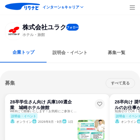
インターン
キャリア
＆
株式会社ユラク
フォロー
ホテル・旅館
企業トップ
説明会・イベント
募集一覧
募集
すべて見る
28卒学生さん向け 兵庫100選企
28卒向け 
業 城崎ホテル旅館
ルのお仕事
WEBにて開催いたします！お気軽にご参加ください
説明会・イベント
説明会・イベン
オンライン
2026年8月・9月
1日
オンライン