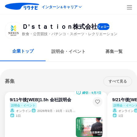
インターン
キャリア
＆
Ｄ’ｓｔａｔｉｏｎ株式会社
フォロー
飲食・公営競技・パチンコ・スポーツ・レクリエーション
企業トップ
説明会・イベント
募集一覧
募集
すべて見る
締切：9月7日
9/11午後[WEB]1.5h 会社説明会
9/21午後[W
説明会・イベント
説明会・イベン
オンライン
2026年9月・10月・11月・12月
オンライン
1日
1日