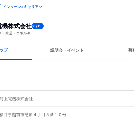
インターン
キャリア
＆
電機株式会社
フォロー
ス・水道・エネルギー
ップ
説明会・イベント
募
河上電機株式会社
福井県越前市芝原４丁目５番１０号