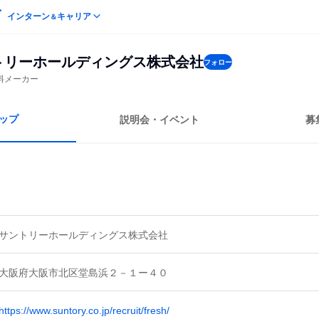
インターン
キャリア
＆
トリーホールディングス株式会社
フォロー
料メーカー
ップ
説明会・イベント
募
サントリーホールディングス株式会社
大阪府大阪市北区堂島浜２－１ー４０
https://www.suntory.co.jp/recruit/fresh/