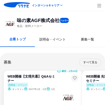
インターン
キャリア
＆
味の素AGF株式会社
フォロー
食品・飲料メーカー
企業トップ
説明会・イベント
募集一覧
募集
すべて見る
締切：2月24日
WEB開催【文理共通】Q&Aセミ
WEB開催 
ナー
セミナー
説明会・イベント
説明会・イベン
オンライン
2027年1月・2月
1日
オンライン