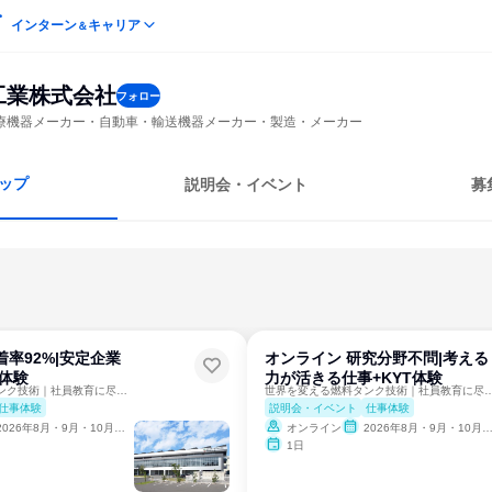
インターン
キャリア
＆
工業株式会社
フォロー
療機器メーカー・自動車・輸送機器メーカー・製造・メーカー
ップ
説明会・イベント
募
着率92%|安定企業
オンライン 研究分野不問|考える
T体験
力が活きる仕事+KYT体験
世界を変える燃料タンク技術｜社員教育に尽力する安定成長企業！
世界を変える燃料タンク技術｜社員教育に尽力
仕事体験
説明会・イベント
仕事体験
2026年8月・9月・10月・11月・12月
オンライン
2026年8月・9月・10月・11月・12月
1日