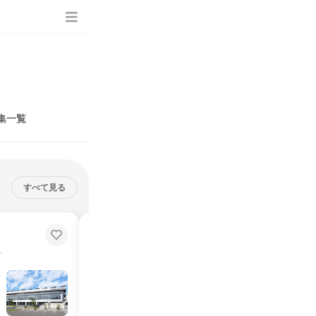
集一覧
すべて見る
オンライン 自動車開発の裏側|車
を支える技術職+KYT体験
する安定成長企業！
世界を変える燃料タンク技術｜社員教育に尽力する安定成長企業！
説明会・イベント
仕事体験
オンライン
2026年8月・9月・10月・11月・12月
1日