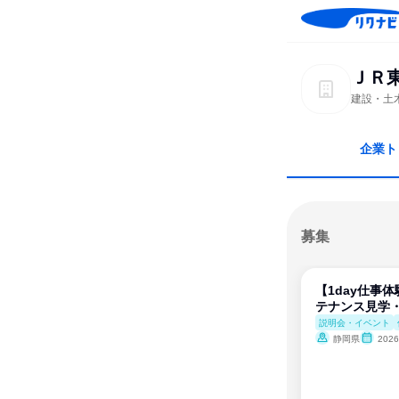
ＪＲ
建設・土
企業ト
募集
【1day仕事
テナンス見学
説明会・イベント
静岡県
202