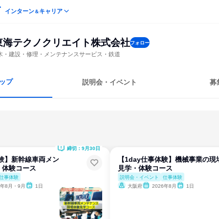
インターン
キャリア
＆
東海テクノクリエイト株式会社
フォロー
木・建設・修理・メンテナンスサービス・鉄道
ップ
説明会・イベント
募
締切：9月30日
体験】新幹線車両メン
【1day仕事体験】機械事業の現
・体験コース
見学・体験コース
仕事体験
説明会・イベント
仕事体験
6年8月・9月
1日
大阪府
2026年8月
1日