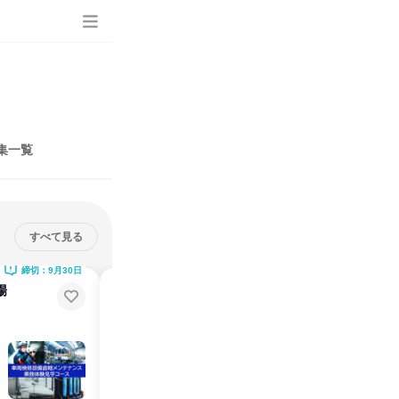
集一覧
すべて見る
締切：9月30日
締切：10月31日
場
【WEB開催】半日イベント!会
社・業界研究会と先輩社員座談会
説明会・イベント
オンライン
2026年8月・9月・10月
1日