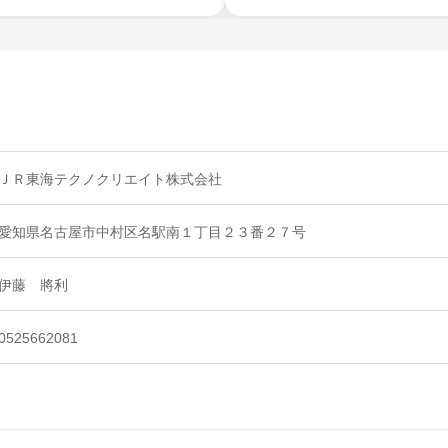
ＪＲ東海テクノクリエイト株式会社
愛知県名古屋市中村区名駅南１丁目２３番２７号
伊藤 將利
0525662081