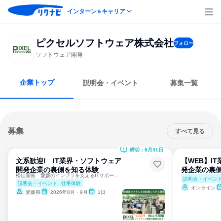
インターン
キャリア
＆
ピクセルソフトウェア株式会社
フォロー
ソフトウェア開発
企業トップ
説明会・イベント
募集一覧
募集
すべて見る
締切：8月31日
文系歓迎! IT業界・ソフトウェア
【WEB】I
開発企業の裏側を知る体験
発企業の裏
松山開催 愛媛のインフラを支えるITサポート職を1時間で体験
説明会・イベン
説明会・イベント
仕事体験
オンライン
愛媛県
2026年8月・9月
1日