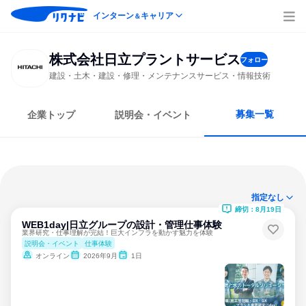
インターン
キャリア
＆
株式会社日立プラントサービス
フォロー
建設・土木・建設・修理・メンテナンスサービス・情報技術
募集一覧
企業トップ
説明会・イベント
指定なし
締切：8月19日
WEB1day|日立グループの設計・管理仕事体験
業界研究・仕事理解が完結！巨大インフラを動かす魅力を体験
説明会・イベント
仕事体験
オンライン
2026年9月
1日