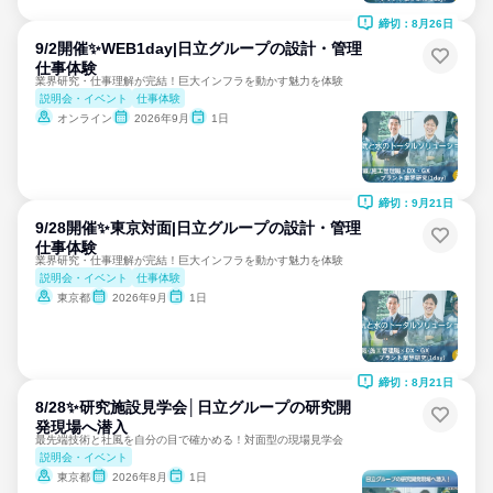
締切：8月26日
9/2開催✨WEB1day|日立グループの設計・管理
仕事体験
業界研究・仕事理解が完結！巨大インフラを動かす魅力を体験
説明会・イベント
仕事体験
オンライン
2026年9月
1日
締切：9月21日
9/28開催✨東京対面|日立グループの設計・管理
仕事体験
業界研究・仕事理解が完結！巨大インフラを動かす魅力を体験
説明会・イベント
仕事体験
東京都
2026年9月
1日
締切：8月21日
8/28✨研究施設見学会│日立グループの研究開
発現場へ潜入
最先端技術と社風を自分の目で確かめる！対面型の現場見学会
説明会・イベント
東京都
2026年8月
1日