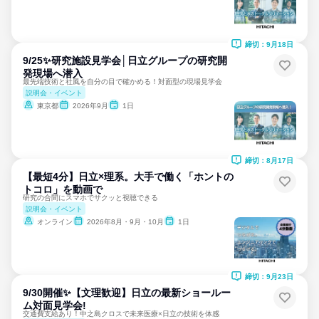
締切：9月18日
9/25✨研究施設見学会│日立グループの研究開
発現場へ潜入
最先端技術と社風を自分の目で確かめる！対面型の現場見学会
説明会・イベント
東京都
2026年9月
1日
締切：8月17日
【最短4分】日立×理系。大手で働く「ホントの
トコロ」を動画で
研究の合間にスマホでサクッと視聴できる
説明会・イベント
オンライン
2026年8月・9月・10月
1日
締切：9月23日
9/30開催✨【文理歓迎】日立の最新ショールー
ム対面見学会!
交通費支給あり！中之島クロスで未来医療×日立の技術を体感