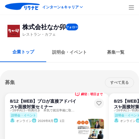
インターン
キャリア
＆
株式会社なか卯
フォロー
レストラン・カフェ
企業トップ
説明会・イベント
募集一覧
募集
すべて見る
締切：明日まで
8/12【WEB】プロが直接アドバイ
8/25【W
ス✨面接対策セミナー
ス✨面接対
✅28卒向け✅特典付き 本気で就活準備に取り組む特別コース！
説明会・イベント
説明会・イベン
オンライン
2026年8月
1日
オンライン