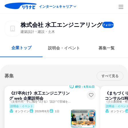
インターン
キャリア
＆
株式会社 水工エンジニアリング
フォロー
建築設計・建設・土木
企業トップ
説明会・イベント
募集一覧
募集
すべて見る
締切：8月31日
《27卒向け》水工エンジニアリン
《まちづく
グ web 企業説明会
コンサル/1
《文理不問・手に職をつける》”設計”で茨城をまちづくり
説明会・イベント
説明会・イベン
オンライン
2026年8月
1日
オンライン