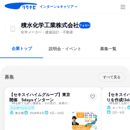
インターン
キャリア
＆
積水化学工業株式会社
フォロー
化学メーカー・建築設計・不動産
企業トップ
説明会・イベント
募集一覧
募集
すべて見る
【セキスイハイムグループ】東京
【セキスイ
開催 5daysインターン
りを作成!3da
「時を経ても続く価値を」その先の、未来の当たり前をつくる。
インターンシップ
オンライン
2日～4日
東京都
2026年4月
5日～10日