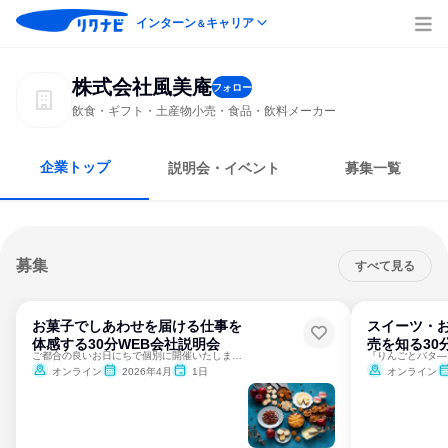
インターン
キャリア
＆
株式会社風美庵
フォロー
飲食・ギフト・土産物小売・食品・飲料メーカー
企業トップ
説明会・イベント
募集一覧
募集
すべて見る
お菓子でしあわせを届ける仕事を
スイーツ・
体感する30分WEB会社説明会
売を知る30
ご都合の良いお日にちで個別に開催いたします！
オンライン
2026年4月
1日
オンライン