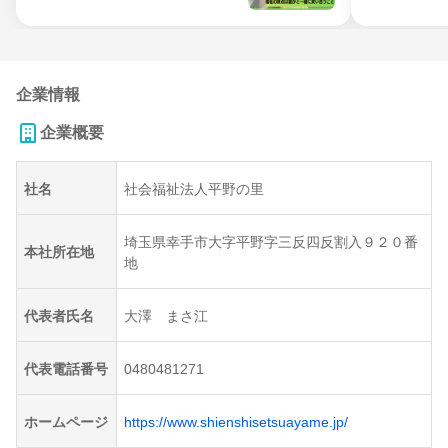
企業情報
企業概要
社名
社会福祉法人平野の里
埼玉県幸手市大字平野字三反四反割入９２０番
本社所在地
地
代表者氏名
大澤 まさ江
代表電話番号
0480481271
ホームページ
https://www.shienshisetsuayame.jp/