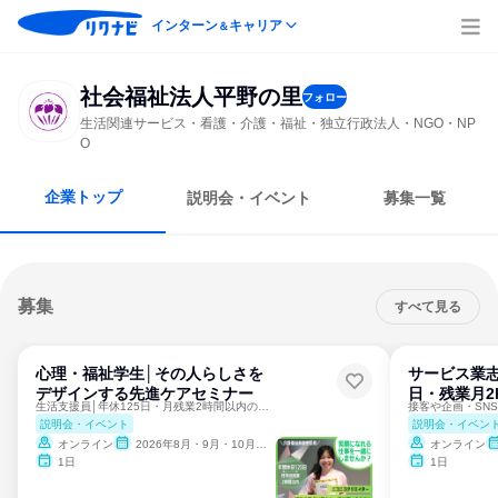
インターン
キャリア
＆
社会福祉法人平野の里
フォロー
生活関連サービス・看護・介護・福祉・独立行政法人・NGO・NP
O
企業トップ
説明会・イベント
募集一覧
募集
すべて見る
心理・福祉学生│その人らしさを
サービス業志
デザインする先進ケアセミナー
日・残業月2
生活支援員│年休125日・月残業2時間以内の福利厚生充実✨
説明会・イベント
説明会・イベン
オンライン
2026年8月・9月・10月・11月・12月
オンライン
1日
1日