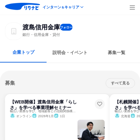
インターン
キャリア
＆
渡島信用金庫
フォロー
銀行・信用金庫・貸付
企業トップ
説明会・イベント
募集一覧
募集
すべて見る
【WEB開催】渡島信用金庫「らし
【札幌開催
さ」を学べる事業理解セミナー
さ」を学べ
幅広い業務を学び、地域顧客との信頼関係構築の起点を知る！
オンライン
2026年1月
1日
北海道
2