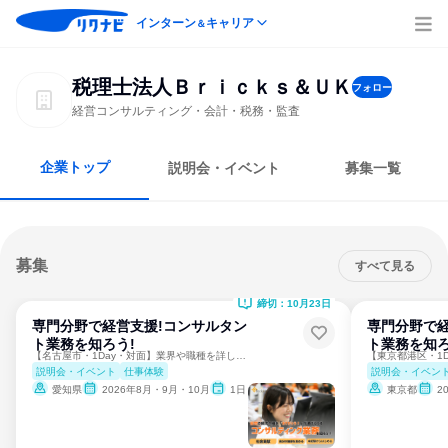
インターン
キャリア
＆
税理士法人Ｂｒｉｃｋｓ＆ＵＫ
フォロー
経営コンサルティング・会計・税務・監査
企業トップ
説明会・イベント
募集一覧
募集
すべて見る
締切：10月23日
専門分野で経営支援!コンサルタン
専門分野で経
ト業務を知ろう!
ト業務を知ろ
【名古屋市・1Day・対面】業界や職種を詳しく知ろう！
説明会・イベント
仕事体験
説明会・イベン
愛知県
2026年8月・9月・10月
1日
東京都
2