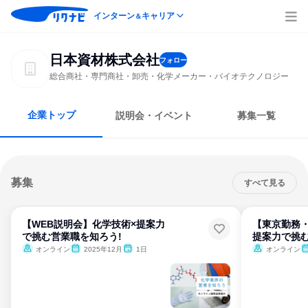
インターン
キャリア
＆
日本資材株式会社
フォロー
総合商社・専門商社・卸売・化学メーカー・バイオテクノロジー
企業トップ
説明会・イベント
募集一覧
募集
すべて見る
【WEB説明会】化学技術×提案力
【東京勤務・
で挑む営業職を知ろう!
提案力で挑む
オンライン
2025年12月
1日
オンライン