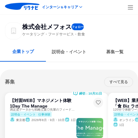
インターン
キャリア
＆
株式会社メフォス
フォロー
ケータリング・フードサービス・飲食
企業トップ
説明会・イベント
募集一覧
募集
すべて見る
締切：10月31日
【対面WEB】マネジメント体験
【WEB】業
1Day The Manage
「食 Biz ラ
満足度データから戦略立案◎先輩のフィードバックで学ぶ半日！
説明会・イベント
仕事体験
説明会・イベン
東京都
2026年8月・9月・10月
1日
オンライン
1日