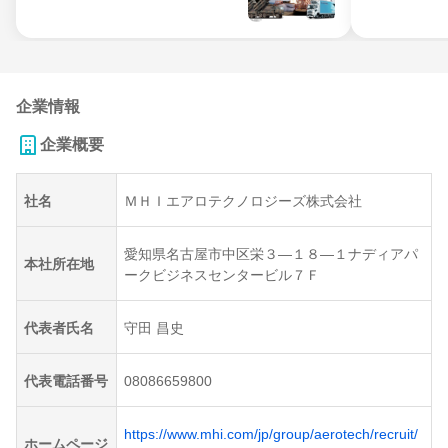
企業情報
企業概要
社名
ＭＨＩエアロテクノロジーズ株式会社
愛知県名古屋市中区栄３―１８―１ナディアパ
本社所在地
ークビジネスセンタービル７Ｆ
代表者氏名
守田 昌史
代表電話番号
08086659800
https://www.mhi.com/jp/group/aerotech/recruit/
ホームページ