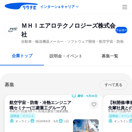
インターン
キャリア
＆
ＭＨＩエアロテクノロジーズ株式会
フォロー
社
自動車・輸送機器メーカー・ソフトウェア開発・航空宇宙・防衛
企業トップ
説明会・イベント
募集一覧
募集
すべて見る
締切：9月30日
航空宇宙・防衛・冷熱エンジニア
【秋開催/事
職セミナー(三菱重工グループ)
先輩社員との
年休127日|賞与6.7ヶ月|地元愛知で国家規模の仕事を！
説明会・イベント
説明会・イベン
オンライン
2026年8月・9月
1日
オンライン