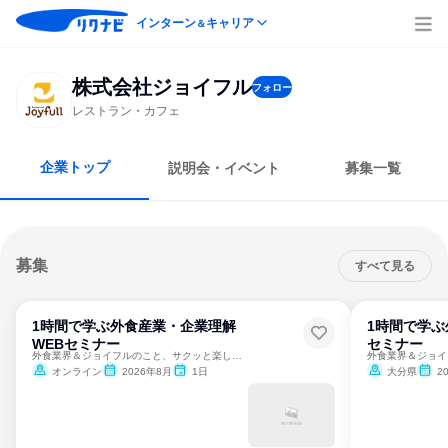
インターン
キャリア
＆
株式会社ジョイフル
フォロー
レストラン・カフェ
企業トップ
説明会・イベント
募集一覧
募集
すべて見る
1時間で学ぶ外食産業・企業理解
1時間で学
WEBセミナー
セミナー
外食業界＆ジョイフルのこと、サクッと楽しく知ってみませんか？
オンライン
2026年8月
1日
大分県
2