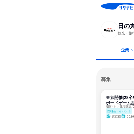
日の
観光・旅
企業ト
募集
東京開催|28
ボードゲーム
説明会・イベント
東京都
202