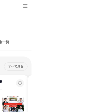
集一覧
すべて見る
像
【7分動画】金髪OK?現役女性ド
ライバーのリアルな1日に密着
4日／住宅支援で叶える東京生活！自分らしい働き方を発見
週休4日／住宅支援で叶える東京生活！自分らしい働き方を発見
説明会・イベント
オンライン
2026年8月・9月・10月・11月・12月
1日