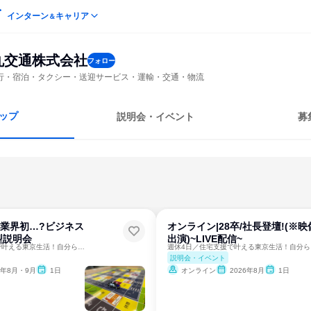
インターン
キャリア
＆
丸交通株式会社
フォロー
行・宿泊・タクシー・送迎サービス・運輸・交通・物流
ップ
説明会・イベント
募
卒/業界初…?ビジネス
オンライン|28卒/社長登壇!(※映
型説明会
出演)~LIVE配信~
週休4日／住宅支援で叶える東京生活！自分らしい働き方を発見
週休
説明会・イベント
6年8月・9月
1日
オンライン
2026年8月
1日