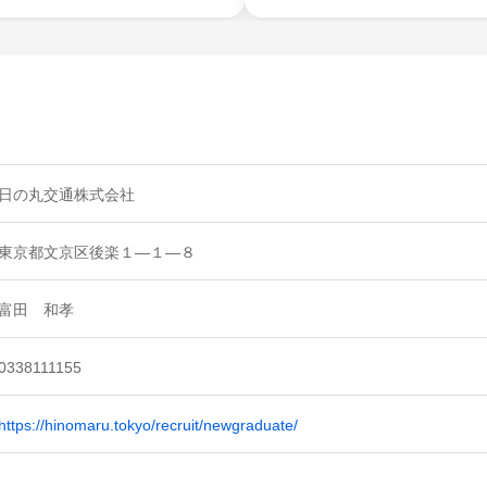
日の丸交通株式会社
東京都文京区後楽１―１―８
富田 和孝
0338111155
https://hinomaru.tokyo/recruit/newgraduate/