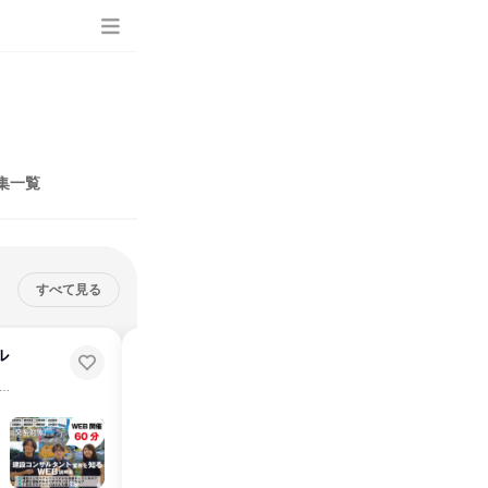
集一覧
すべて見る
ル
【福井・1day】建設コンサルの業
界・職種を理解したい方に!
間程度のオンラインで行う建設コンサルタント業界の説明！
福井県
2026年1月
1日