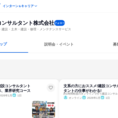
インターン
キャリア
＆
コンサルタント株式会社
フォロー
・建設・土木・建設・修理・メンテナンスサービス
ップ
説明会・イベント
募
建設コンサルタント
文系の方におススメ!建設コンサ
ぶ、業界研究コース
タントの仕事がわかる!
約1時
2026年1月
1日
オンライン
2026年1月
1日