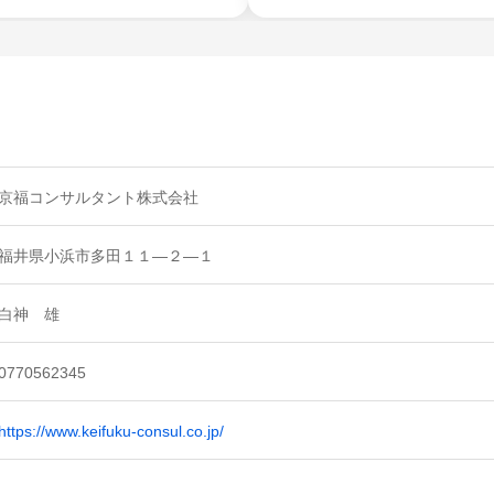
京福コンサルタント株式会社
福井県小浜市多田１１―２―１
白神 雄
0770562345
https://www.keifuku-consul.co.jp/