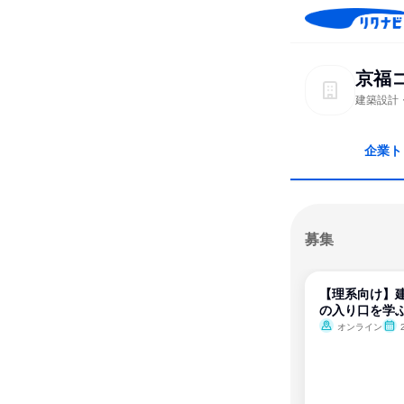
京福
建築設計
企業ト
募集
【理系向け】
の入り口を学
オンライン