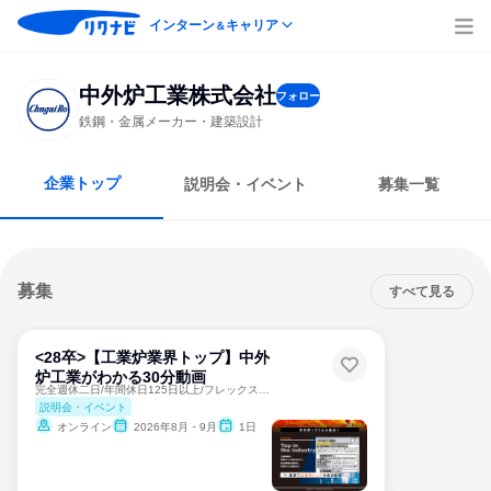
インターン
キャリア
＆
中外炉工業株式会社
フォロー
鉄鋼・金属メーカー・建築設計
企業トップ
説明会・イベント
募集一覧
募集
すべて見る
<28卒>【工業炉業界トップ】中外
炉工業がわかる30分動画
完全週休二日/年間休日125日以上/フレックス/福利厚生充実
説明会・イベント
オンライン
2026年8月・9月
1日