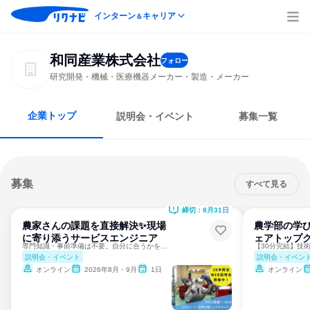
インターン
キャリア
＆
和同産業株式会社
フォロー
研究開発・機械・医療機器メーカー・製造・メーカー
企業トップ
説明会・イベント
募集一覧
募集
すべて見る
締切：8月31日
農家さんの課題を直接解決✨現場
農学部の学
に寄り添うサービスエンジニア
ェアトップ
専門知識・事前準備は不要。自分に合うかを確かめよう！
説明会・イベント
説明会・イベン
オンライン
2026年8月・9月
1日
オンライン