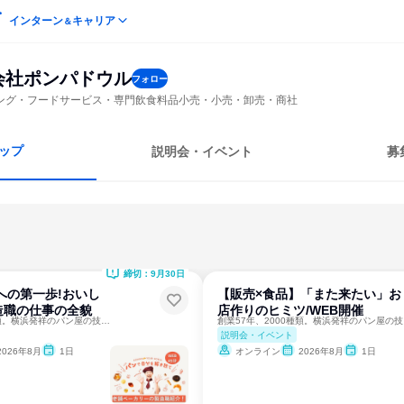
インターン
キャリア
＆
会社ポンパドウル
フォロー
ング・フードサービス・専門飲食料品小売・小売・卸売・商社
ップ
説明会・イベント
募
締切：9月30日
への第一歩!おいし
【販売×食品】「また来たい」お
造職の仕事の全貌
店作りのヒミツ/WEB開催
創業57年、2000種類。横浜発祥のパン屋の技術と店舗運営
創業
説明会・イベント
2026年8月
1日
オンライン
2026年8月
1日