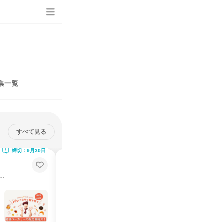
集一覧
すべて見る
締切：9月30日
締切：9月30日
【横浜1day】手作りパンの試食付
き!販売職の仕事体験
57年、2000種類。横浜発祥のパン屋の技術と店舗運営
創業57年、2000種類。横浜発祥のパン屋の技術と店舗運営
説明会・イベント
仕事体験
神奈川県
2026年8月
1日