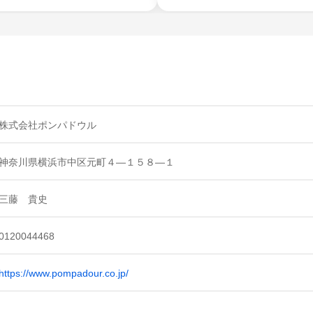
株式会社ポンパドウル
神奈川県横浜市中区元町４―１５８―１
三藤 貴史
0120044468
https://www.pompadour.co.jp/