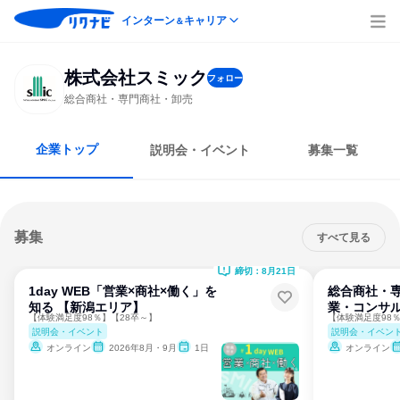
インターン
キャリア
＆
株式会社スミック
フォロー
総合商社・専門商社・卸売
企業トップ
説明会・イベント
募集一覧
募集
すべて見る
締切：8月21日
1day WEB「営業×商社×働く」を
総合商社・専
知る 【新潟エリア】
業・コンサ
【体験満足度98％】【28卒～】
【体験満足度98％
説明会・イベント
説明会・イベン
オンライン
2026年8月・9月
1日
オンライン