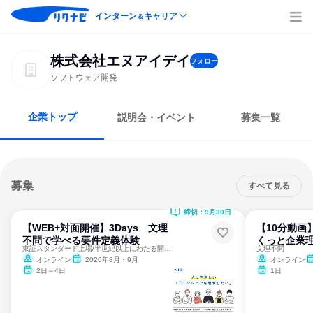
インターン
キャリア
＆
株式会社エヌアイデイ
フォロー
ソフトウェア開発
企業トップ
説明会・イベント
募集一覧
募集
すべて見る
締切：9月30日
【WEB+対面開催】3Days 文理
【10分動画
不問で学べる要件定義体験
くっと企業理
東証スタンダード上場/半世紀以上にわたる開発実績/独立系IT
文理不問
オンライン
2026年8月・9月
オンライン
2日～4日
1日