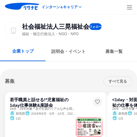
インターン
キャリア
＆
社会福祉法人三晃福祉会
フォロー
福祉・独立行政法人・NGO・NPO
企業トップ
説明会・イベント
募集一覧
募集
すべて見る
若手職員と話せる!*児童福祉の
<1day・
1day仕事体験&座談会
祉の仕事を体
28卒・29卒対象＊若手社員のリアルな声を聞いてみよう！
群馬県
2026年8月・9月・12月、2027年1月
群馬県
2
1日
1日