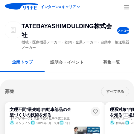
インターン
キャリア
＆
TATEBAYASHIMOULDING株式会
フォロー
社
機械・医療機器メーカー・鉄鋼・金属メーカー・自動車・輸送機器
メーカー
企業トップ
説明会・イベント
募集一覧
募集
すべて見る
文理不問*最先端!自動車部品の金
理系対象*自
型づくりの技術を知る
を知る!工場
【BYDグループ】業界研究＆仕事研究に役立つ✨設計職/技術職
オンライン
2026年8月・9月
1日
群馬県
2