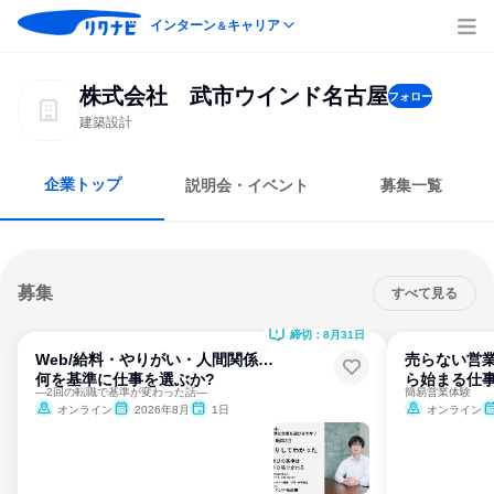
インターン
キャリア
＆
株式会社 武市ウインド名古屋
フォロー
建築設計
企業トップ
説明会・イベント
募集一覧
募集
すべて見る
締切：8月31日
Web/給料・やりがい・人間関係…
売らない営
何を基準に仕事を選ぶか?
ら始まる仕事
―2回の転職で基準が変わった話―
簡易営業体験
オンライン
2026年8月
1日
オンライン