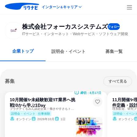
インターン
キャリア
＆
株式会社フォーカスシステムズ
フォロー
ITサービス・インターネット・Webサービス・ソフトウェア開発
企業トップ
説明会・イベント
募集一覧
募集
すべて見る
締切：8月17日
10月開催✨未経験歓迎!IT業界へ挑
11月開催✨理
戦!0から学ぶ1Day
件定義・設計
プラチナくるみん認定企業！働きやすさもトップクラス！
説明会・イベント
仕事体験
説明会・イベン
オンライン
2026年10月
1日
オンライン