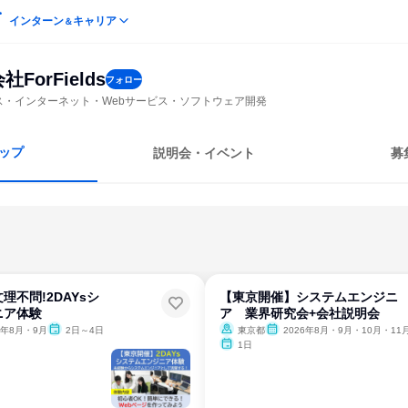
インターン
キャリア
＆
ForFields
フォロー
ビス・インターネット・Webサービス・ソフトウェア開発
ップ
説明会・イベント
募
理不問!2DAYsシ
【東京開催】システムエンジニ
ニア体験
ア 業界研究会+会社説明会
6年8月・9月
2日～4日
東京都
2026年8月・9月・10月・11
1日