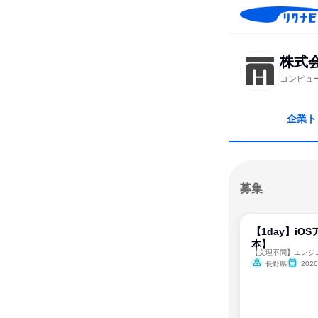
株式
コンピュ
企業ト
募集
【1day】iO
本】
【文理不問】エンジ
長野県
202