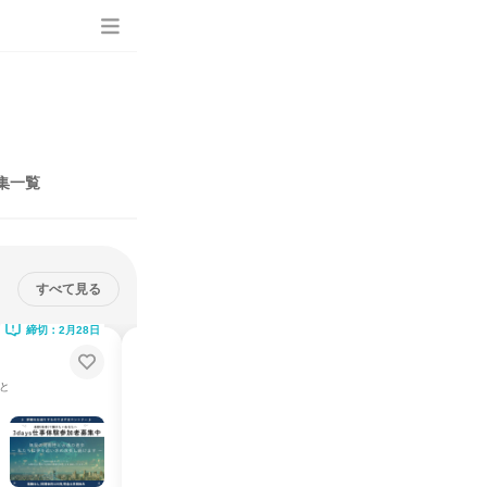
集一覧
すべて見る
締切：2月28日
【1day仕事体験】ノーコードアプ
リ開発【東京】
と
【文理不問】エンジニアへの1歩目を、私たちと
東京都
2026年8月・9月
1日