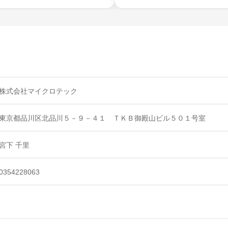
株式会社マイクロテック
東京都品川区北品川５－９－４１ ＴＫＢ御殿山ビル５０１号室
宮下 千里
0354228063