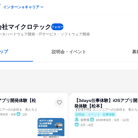
インターン
キャリア
＆
会社マイクロテック
フォロー
ータハードウェア開発・ITサービス・ソフトウェア開発
ップ
説明会・イベント
募
Sアプリ開発体験【松
【3days仕事体験】iOSアプリ開
発体験【松本】
ニアへの1歩目を、私たちと
【文理不問】エンジニアへの1歩目を、私たち
説明会・イベント
仕事体験
6年8月・9月
1日
長野県
2026年8月・9月・12月
2日～4日