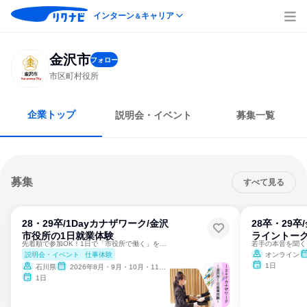
インターン
キャリア
＆
金沢市
フォロー
市区町村役所
企業トップ
説明会・イベント
募集一覧
募集
すべて見る
28・29卒/1Dayカナザワーク/金沢
28卒・29
市役所の1日就業体験
ライントーク
先着順で参加OK！1日で「市役所で働く」を気軽に実感！
説明会・イベント
仕事体験
オンライン
1日
石川県
2026年8月・9月・10月・11月・12月
1日