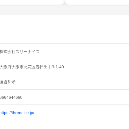
株式会社スリーナイス
大阪府大阪市此花区春日出中3-1-40
渡邉和孝
0664644660
https://threenice.jp/