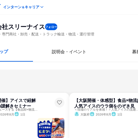
インターン
キャリア
＆
会社スリーナイス
フォロー
・専門商社・卸売・配送・トラック輸送・物流・運行管理
ップ
説明会・イベント
募
開催】アイスで紐解
【大阪開催・体感型】食品×物流
の謎解きセミナー
人気アイスのウラ側をのぞき見
人気アイスをプロデュースする【食品卸×物流】のリアルを知る♪
＜現場のリアルを体感！＞人気アイスの流通か
2026年8月
1日
大阪府
2026年8月
1日