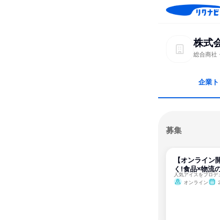
株式
総合商社
企業ト
募集
【オンライン
く!食品×物流
オンライン