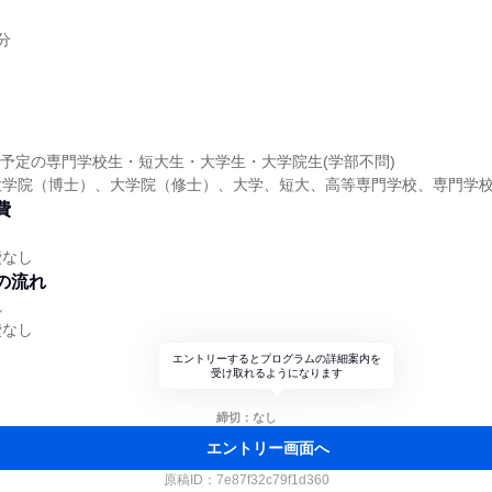
分
卒業予定の専門学校生・短大生・大学生・大学院生(学部不問)
大学院（博士）、大学院（修士）、大学、短大、高等専門学校、専門学
費
費なし
の流れ
れ
費なし
エントリーするとプログラムの詳細案内を
受け取れるようになります
締切：なし
エントリー画面へ
原稿ID：
7e87f32c79f1d360