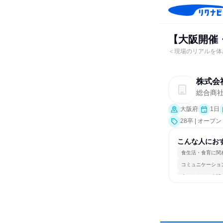
【大阪開催
＜現場のリアルを体
株式会
総合商
大阪府
1日
28卒 | オー
こんな人にお
食生活・食育に関
コミュニケーショ
人とたくさん会話