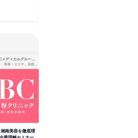
SBCメディカルグループ株式会社
株式会社バンダイ
理容・美容・エステ、化粧品・理美容用品小売、医療・病院
アパレル・繊維・スポーツメーカー、製造・メーカー、ゲーム制作・販売
卒】湘南美容を徹底理
人事の心を動かす「自己表現」
タカラト
付企業理解セミナー
の極意/選考官の本音を動画で公
ビ」を学