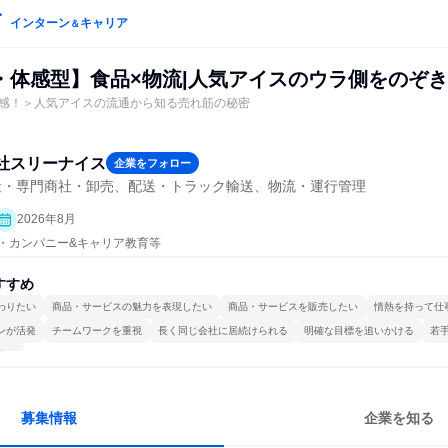
インターン
キャリア
＆
・体感型】食品×物流|人気アイスのウラ側をのぞ
感！＞人気アイスの流通から知る売れ筋の秘密
社スリーナイス
企業をフォロー
社・専門商社・卸売、配送・トラック輸送、物流・運行管理
2026年8月
プン・カンパニー&キャリア教育等
すすめ
わりたい
商品・サービスの魅力を表現したい
商品・サービスを販売したい
情熱を持って仕
ンが活発
チームワークを重視
長く同じ会社に居続けられる
明確な目標を追いかける
若
する
募集情報
企業を知る