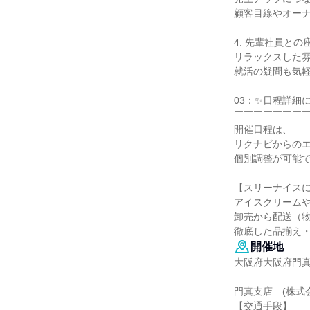
顧客目線やオー
4. 先輩社員との
リラックスした
就活の疑問も気
03：✨日程詳細
￣￣￣￣￣￣￣
開催日程は、
リクナビからの
個別調整が可能
【スリーナイス
アイスクリーム
卸売から配送（
徹底した品揃え
開催地
大阪府大阪府門真市
門真支店 (株式
【交通手段】