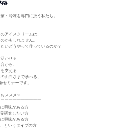
内容
冷菓・冷凍を専門に扱う私たち。
、
あのアイスクリームは、
ものかもしれません。
ったいどうやって作っているのか？
で活かせる
内容から、
ラを支える
画の面白さまで学べる、
会セミナーです。
におススメ✨
￣￣￣￣￣￣￣￣￣￣￣
界に興味がある方
業界研究したい方
」に興味がある方
る、というタイプの方