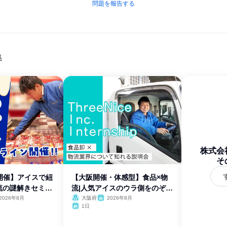
問題を報告する
集
株式会
そ
開催】アイスで紐
【大阪開催・体感型】食品×物
流の謎解きセミナ
流|人気アイスのウラ側をのぞき
見
2026年8月
大阪府
2026年8月
1日