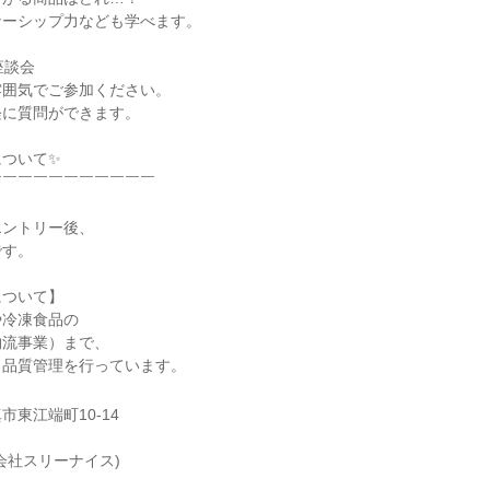
ナーシップ力なども学べます。
座談会
雰囲気でご参加ください。
軽に質問ができます。
について✨
￣￣￣￣￣￣￣￣￣￣￣
エントリー後、
です。
について】
や冷凍食品の
物流事業）まで、
・品質管理を行っています。
東江端町10-14
会社スリーナイス)