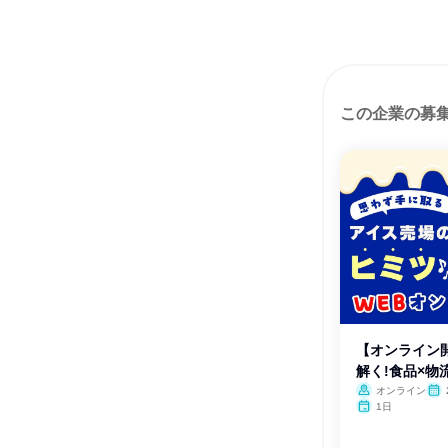
この企業の募
【オンライン
解く!食品×物
ー
オンライン
1日