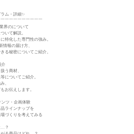
グラム・詳細✨
￣￣￣￣￣￣￣￣￣￣￣
流業界のについて
について解説。
」に特化した専門性の強み。
新情報の届け方、
できる秘密についてご紹介。
紹介
り扱う商材、
れ等についてご紹介。
強み、
どもお伝えします。
ンテンツ・企画体験
商品ラインナップを
売場づくりを考えてみる
。
は…？
ながる商品はどれ…？