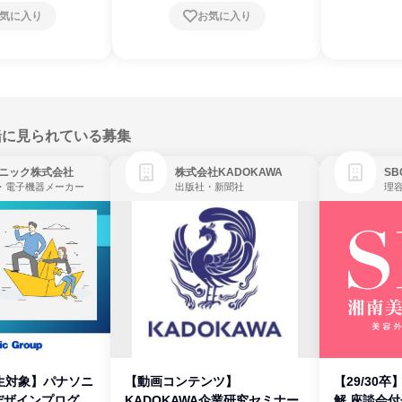
気に入り
お気に入り
緒に見られている募集
ニック株式会社
株式会社KADOKAWA
・電子機器メーカー
出版社・新聞社
生対象】パナソニ
【動画コンテンツ】
【29/30
デザインプログラ
KADOKAWA企業研究セミナー
解 座談会