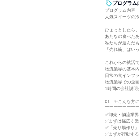
プログラム
プログラム内容
人気スイーツの
ひょっとしたら
あたなの食べた
私たちが運んだ
「売れ筋」はい
これからの就活
物流業界の基本
日常の食インフ
物流業界での企
1時間の会社説明
01：✨こんな方
￣￣￣￣￣￣￣
✅卸売・物流業
✅まずは幅広く
✅「売り場作り
✅まずが行動す