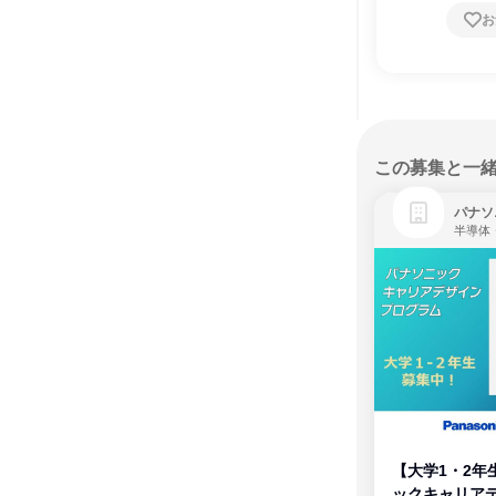
お
この募集と一
パナソ
半導体
【大学1・2年
ックキャリア