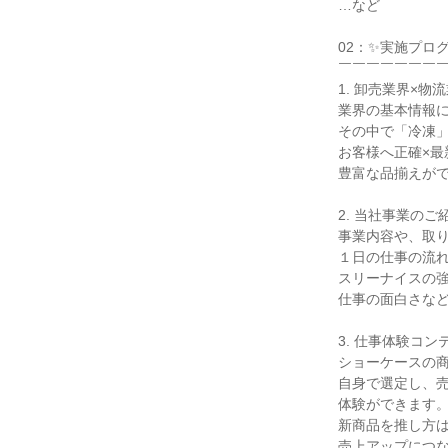
…など
02：✨実施プロ
￣￣￣￣￣￣￣
1. 卸売業界×物
業界の基本情報
その中で「冷凍
お客様へ正確×最
豊富な品揃えが
2. 当社事業のご
事業内容や、取
１日の仕事の流
スリーナイスの
仕事の面白さな
3. 仕事体験コ
ショーケースの
自身で選定し、
体験ができます
新商品を推し方
売上アップにつ